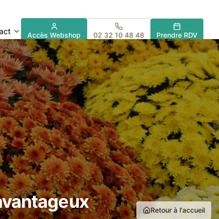
act
Accès Webshop
02 32 10 48 48
Prendre RDV
avantageux
Retour à l'accueil